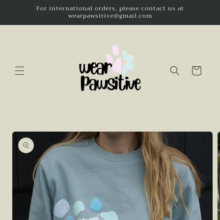
Skip to
For international orders, please contact us at
wearpawsitive@gmail.com
content
Cart
Skip to
product
information