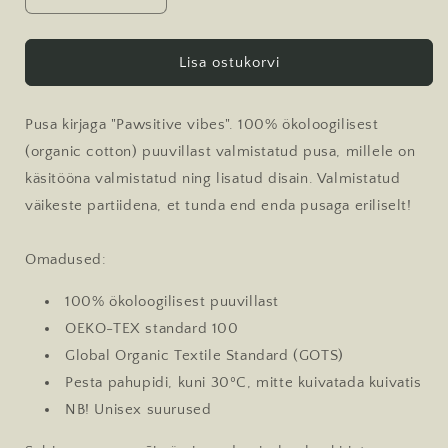
quantity
quantity
for
for
Pusa
Pusa
Lisa ostukorvi
&quot;Pawsitive
&quot;Pawsitive
Vibes&quot;
Vibes&quot;
Pusa kirjaga "Pawsitive vibes". 100% ökoloogilisest
(organic cotton) puuvillast valmistatud pusa, millele on
käsitööna valmistatud ning lisatud disain. Valmistatud
väikeste partiidena, et tunda end enda pusaga eriliselt!
Omadused:
100% ökoloogilisest puuvillast
OEKO-TEX standard 100
Global Organic Textile Standard (GOTS)
Pesta pahupidi,
kuni 30
ºC, mitte kuivatada kuivatis
NB! Unisex suurused