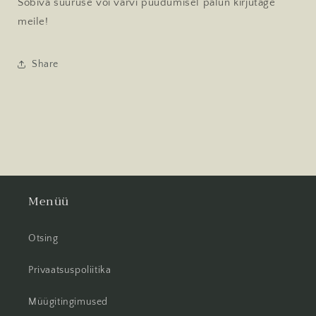
Sobiva suuruse või värvi puudumisel palun kirjutage
meile!
Share
Menüü
Otsing
Privaatsuspoliitika
Müügitingimused